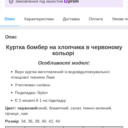
Замовлення під захистом
Опис
Характеристики
Доставка
Оплата
Умови п
Опис
Куртка бомбер на хлопчика в червоному
кольорі
Особливості моделі:
Верх куртки виготовлений із водовідштовхувальної
плащової тканини Лаке
Утеплювач силікон
Подкладка- Nylon
Є 2 кишені й 1 на підкладці
Цвет:
червоний
синій, блакитний, салат, темно-зелений,
гірчиця, хакі
Розмір
: 34, 36, 38, 40, 42, 44