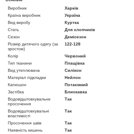
Виробник
Харків
Країна виробник
Україна
Вид виробу
Куртка
Стать
Для хлопчиків
Сезон
Демісезон
Розмір дитячого одягу (за
122-128
зростом)
Колір
Червоний
Тип тканини
Плащівка
Вид утеплювача
Силікон
Матеріал підкладки
Нейлон
Капюшон
Потаємний
Застібка
Блискавка
Водовідштовхувальне
Так
просочення
Водовідштовхувальні
Так
властивості
Просочення швів
Так
Наявність кишень
Так