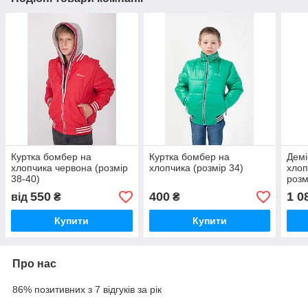
Куртка бомбер на
Куртка бомбер на
Демі
хлопчика червона (розмір
хлопчика (розмір 34)
хлоп
38-40)
розм
550
400
1 0
від
₴
₴
Купити
Купити
Про нас
86% позитивних з 7 відгуків за рік