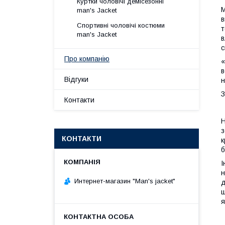
Куртки чоловічі демісезонні
М
man's Jacket
в
Спортивні чоловічі костюми
т
man's Jacket
в
с
Про компанію
«
в
Відгуки
н
З
Контакти
Н
з
КОНТАКТИ
к
б
І
н
Интернет-магазин "Man's jacket"
д
щ
я