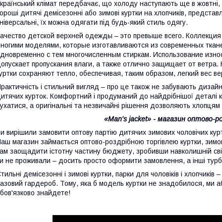
країнський клімат передбачає, що холоду наступають ще в жовтні, а
ороші дитячі демісезонні або зимові куртки на хлопчиків, представ
ніверсальні, їх можна одягати під будь-який стиль одягу.
ачество детской верхней одежды – это превыше всего. Коллекция
ногими моделями, которые изготавливаются из современных тканей
дновременно с тем многочисленным стиркам. Использование изно
опускает пропускания влаги, а также отлично защищает от ветра
уртки сохраняют тепло, обеспечивая, таким образом, легкий вес 
рактичність і стильний вигляд – про це також не забувають дизайн
итячих курток. Комфортний і продуманий до найдрібнішої деталі кр
ухатися, а оригінальні та незвичайні рішення дозволяють хлопця
«Man's jacket
» - магазин оптово-ро
и вирішили замовити оптову партію дитячих зимових чоловічих курт
аш магазин займається оптово-роздрібною торгівлею куртки, зимов
ам заощадити істотну частину бюджету, зробивши навколишній світ
и не проживали – досить просто оформити замовлення, а інші тур
тильні демісезонні і зимові куртки, парки для чоловіків і хлопчиків
азовий гардероб. Тому, яка б модель куртки не знадобилося, ми аб
бов'язково знайдете!