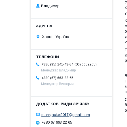
У
Владимир
х
у
К
м
о
д
Харків, Україна
к
П
д
р
0676632265
+380 (95) 241-43-84
Менеджер Владимир
В
+380 (67) 663-22-65
Н
Менеджер Виктория
в
в
С
б
о
mansjacket2017@gmail.com
+380 67 663 22 65