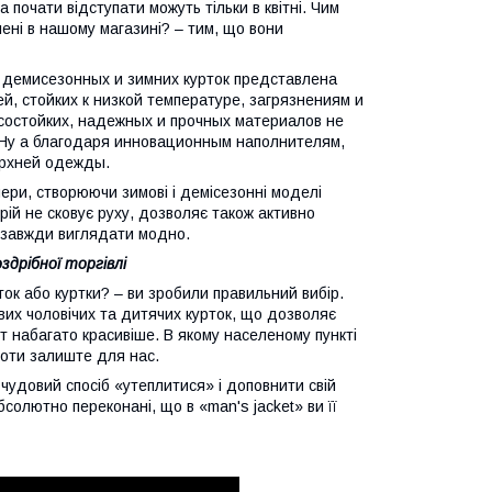
 почати відступати можуть тільки в квітні. Чим
лені в нашому магазині? – тим, що вони
 демисезонных и зимних курток представлена
, стойких к низкой температуре, загрязнениям и
состойких, надежных и прочных материалов не
. Ну а благодаря инновационным наполнителям,
верхней одежды.
ери, створюючи зимові і демісезонні моделі
ій не сковує руху, дозволяє також активно
м завжди виглядати модно.
здрібної торгівлі
ок або куртки? – ви зробили правильний вибір.
их чоловічих та дитячих курток, що дозволяє
 набагато красивіше. В якому населеному пункті
боти залиште для нас.
 – чудовий спосіб «утеплитися» і доповнити свій
солютно переконані, що в «man's jacket» ви її