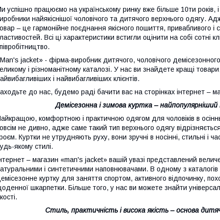
и успішно працюємо на українському ринку вже більше 10ти років, 
иробники найякіснішої чоловічого та дитячого верхнього одягу. Адж
овар – це гармонійне поєднання якісного пошиття, привабливого і 
ластивостей. Всі ці характеристики встигли оцінити на собі сотні к
півробітництво.
Man's jacket» - фірма-виробник дитячого, чоловічого демісезонного
еликому і різноманітному каталозі. У нас ви знайдете кращі товари
айвибагливіших і найвибагливіших клієнтів.
аходьте до нас, будемо раді бачити вас на сторінках інтернет – ма
Демісезонна і зимова куртка – найпопулярніший
айкращою, комфортною і практичною одягом для чоловіків в осіннь
овсім не дивно, адже саме такий тип верхнього одягу відрізняєтьс
роєм. Куртки не утрудняють руху, вони зручні в носінні, стильні і ч
удь-якому стилі.
нтернет – магазин «man's jacket» вашій увазі представлений велич
атуральними і синтетичними наповнювачами. В одному з каталогів 
емісезонне куртку для заняття спортом, активного відпочинку, пох
оденної шкарпетки. Більше того, у нас ви можете знайти універсаль
кості.
Стиль, практичність і висока якість – основа дитяч