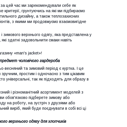
і за цей час ми зарекомендували себе як
е критерії, грунтуючись на які ми підбираємо
стильного дизайну, а також теплозахисних
лієнтів, з якими ми продовжуємо взаємовигідне
 і зимового верхнього одягу, яка представлена у
, які здатні задовольнити смаки навіть
газину «man's jacket»!
 предмет чоловічого гардероба
о-весняний та зимовий період є куртка. І це
я зручним, простим і одночасно з тим цікавим
асто універсальні, так як підходять для образу в
езний і різноманітний асортимент моделей з
ви обов'язково підберете зимову або
оду на роботу, на зустріч з друзями або
ний виріб, який буде поєднувати в собі всі ці
ого верхнього одягу для хлопчиків