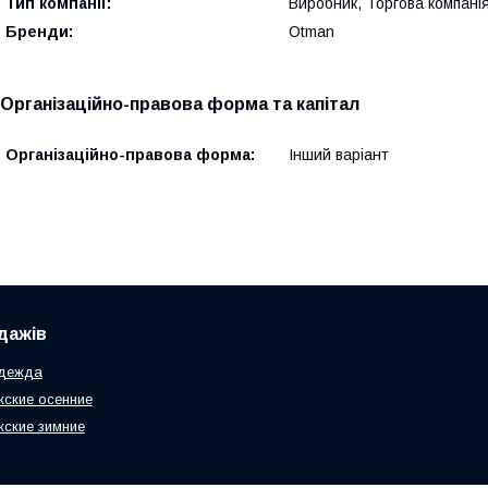
Тип компанії:
Виробник, Торгова компані
Бренди:
Otman
Організаційно-правова форма та капітал
Організаційно-правова форма:
Інший варіант
дажів
одежда
жские осенние
жские зимние