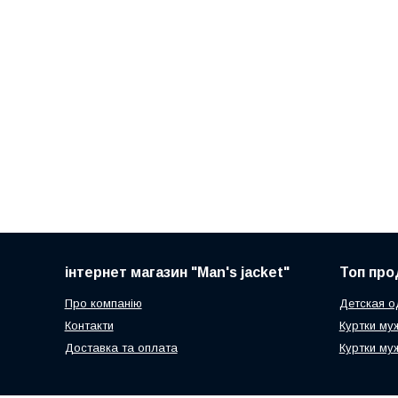
інтернет магазин "Man's jacket"
Топ про
Про компанію
Детская 
Контакти
Куртки му
Доставка та оплата
Куртки му