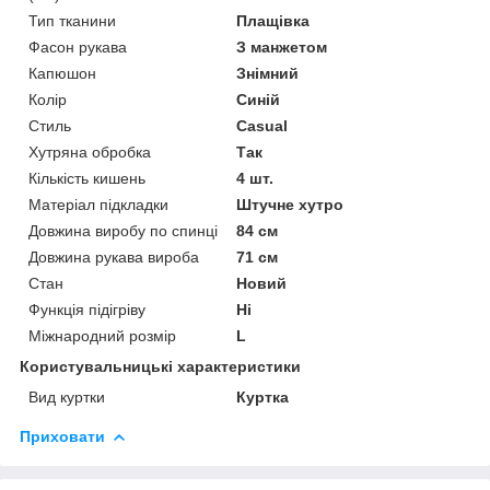
Тип тканини
Плащівка
Фасон рукава
З манжетом
Капюшон
Знімний
Колір
Синій
Стиль
Casual
Хутряна обробка
Так
Кількість кишень
4 шт.
Матеріал підкладки
Штучне хутро
Довжина виробу по спинці
84 см
Довжина рукава вироба
71 см
Стан
Новий
Функція підігріву
Ні
Міжнародний розмір
L
Користувальницькі характеристики
Вид куртки
Куртка
Приховати