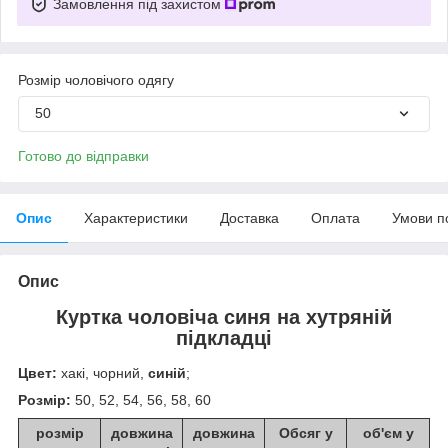
Замовлення під захистом
Розмір чоловічого одягу
50
Готово до відправки
Опис
Характеристики
Доставка
Оплата
Умови п
Опис
Куртка чоловіча синя на хутряній
підкладці
Цвет:
хакі, чорний,
синій
;
Розмір:
50, 52, 54, 56, 58, 60
розмір
довжина
довжина
Обсяг у
об'єм у