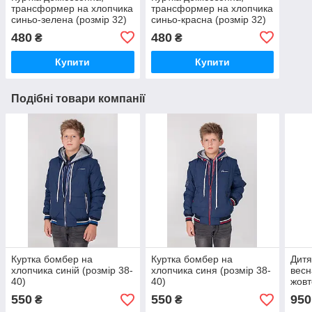
трансформер на хлопчика
трансформер на хлопчика
синьо-зелена (розмір 32)
синьо-красна (розмір 32)
480
480
₴
₴
Купити
Купити
Подібні товари компанії
Куртка бомбер на
Куртка бомбер на
Дитя
хлопчика синій (розмір 38-
хлопчика синя (розмір 38-
весн
40)
40)
жовт
550
550
950
₴
₴